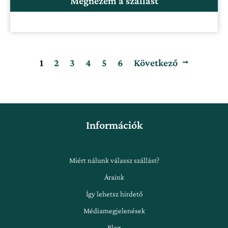
Megnézem a szállást
1
2
3
4
5
6
Következő
Információk
Miért nálunk válassz szállást?
Áraink
Így lehetsz hirdető
Médiamegjelenések
Blog