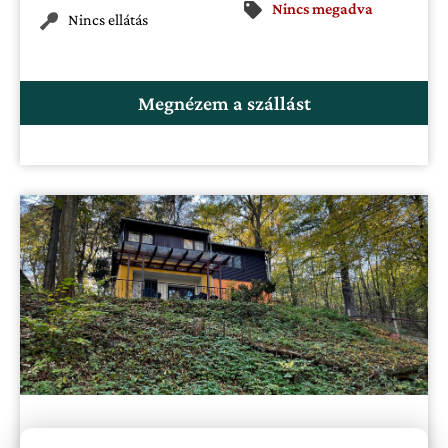
Nincs megadva
Nincs ellátás
Megnézem a szállást
Irma-forrás Vendégházak Verőce