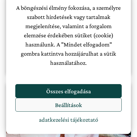
A böngészési élmény fokozása, a személyre
Dunakanyar
2
,
4
,
6
,
8+
szabott hirdetések vagy tartalmak
megjelenítése, valamint a forgalom
45000 Ft-tól
Nincs ellátás
elemzése érdekében sütiket (cookie)
használunk. A "Mindet elfogadom"
gombra kattintva hozzájárulhat a sütik
Megnézem a szállást
használatához.
Összes elfogadása
Beállítások
adatkezelési tájékoztató