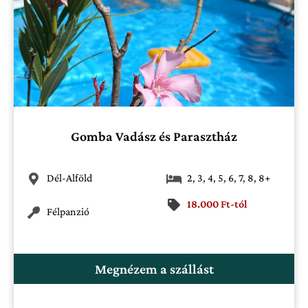
Gomba Vadász és Parasztház
Dél-Alföld
2
,
3
,
4
,
5
,
6
,
7
,
8
,
8+
18.000 Ft-tól
Félpanzió
Megnézem a szállást