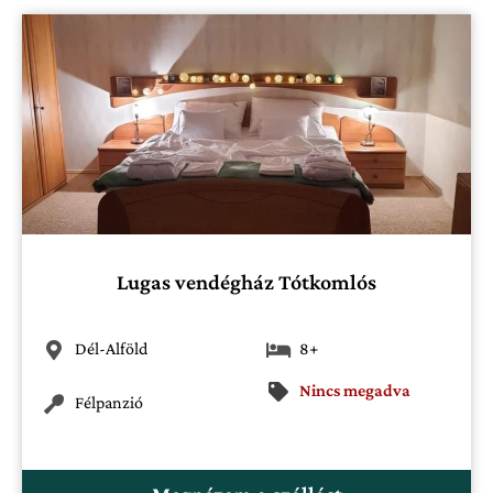
Lugas vendégház Tótkomlós
Dél-Alföld
8+
Nincs megadva
Félpanzió