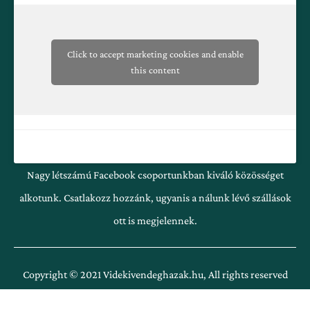
-
m
f
Click to accept marketing cookies and enable
this content
Nagy létszámú Facebook csoportunkban kiváló közösséget
alkotunk. Csatlakozz hozzánk, ugyanis a nálunk lévő szállások
ott is megjelennek.
Copyright © 2021 Videkivendeghazak.hu, All rights reserved