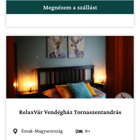
Megnézem a szállást
RelaxVár Vendégház Tornaszentandrás
Észak-Magyarország
8+