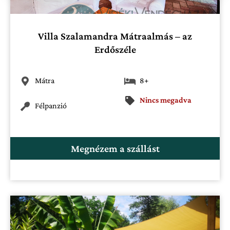
Villa Szalamandra Mátraalmás – az
Erdőszéle
Mátra
8+
Nincs megadva
Félpanzió
Megnézem a szállást