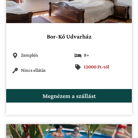
Bor-Kő Udvarház
Zemplén
8+
12000 Ft-tól
Nincs ellátás
Megnézem a szállást