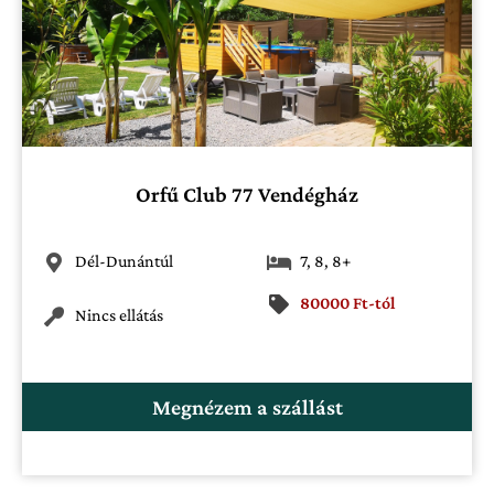
Orfű Club 77 Vendégház
Dél-Dunántúl
7
,
8
,
8+
80000 Ft-tól
Nincs ellátás
Megnézem a szállást