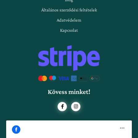
Általános szerződési feltételek
Adatvédelem
Kapcsolat
Kövess minket!
F
I
a
n
c
s
e
t
b
a
o
g
o
r
k
a