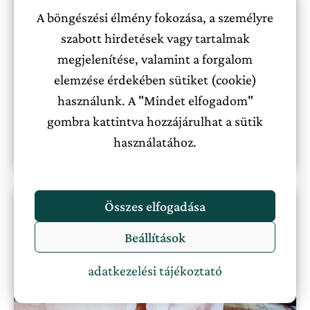
A böngészési élmény fokozása, a személyre
Dunakanyar
2
,
4
,
6
,
8+
szabott hirdetések vagy tartalmak
megjelenítése, valamint a forgalom
45000 Ft-tól
Nincs ellátás
elemzése érdekében sütiket (cookie)
használunk. A "Mindet elfogadom"
gombra kattintva hozzájárulhat a sütik
Megnézem a szállást
használatához.
Összes elfogadása
Beállítások
adatkezelési tájékoztató