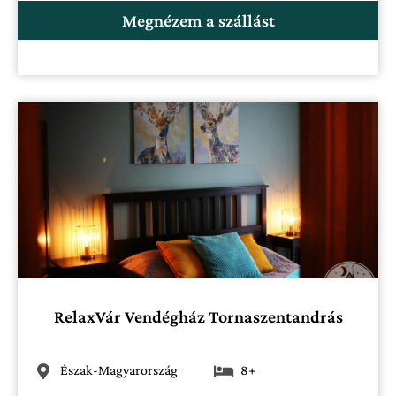
Megnézem a szállást
RelaxVár Vendégház Tornaszentandrás
Észak-Magyarország
8+