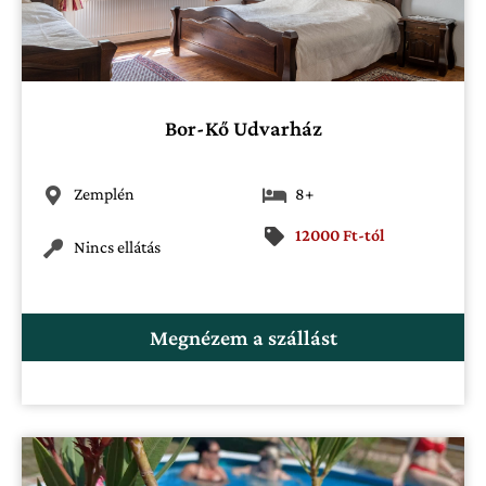
Bor-Kő Udvarház
Zemplén
8+
12000 Ft-tól
Nincs ellátás
Megnézem a szállást