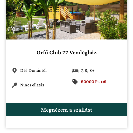
Orfű Club 77 Vendégház
Dél-Dunántúl
7
,
8
,
8+
80000 Ft-tól
Nincs ellátás
Megnézem a szállást