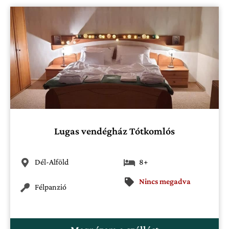
Lugas vendégház Tótkomlós
Dél-Alföld
8+
Nincs megadva
Félpanzió