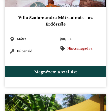
Villa Szalamandra Mátraalmás – az
Erdőszéle
Mátra
8+
Nincs megadva
Félpanzió
Megnézem a szállást