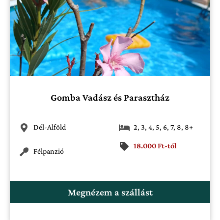
Gomba Vadász és Parasztház
Dél-Alföld
2
,
3
,
4
,
5
,
6
,
7
,
8
,
8+
18.000 Ft-tól
Félpanzió
Megnézem a szállást