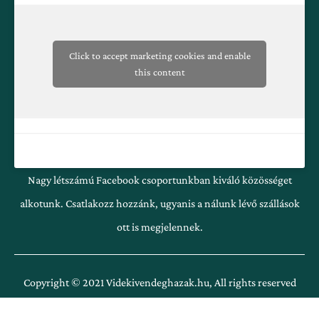
-
m
f
Click to accept marketing cookies and enable
this content
Nagy létszámú Facebook csoportunkban kiváló közösséget
alkotunk. Csatlakozz hozzánk, ugyanis a nálunk lévő szállások
ott is megjelennek.
Copyright © 2021 Videkivendeghazak.hu, All rights reserved