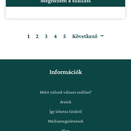
Megnézem a szállást
1
2
3
4
5
Következő
Információk
Miért nálunk válassz szállást?
Áraink
Így lehetsz hirdető
Médiamegjelenések
Blog