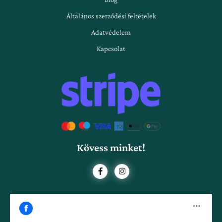
Általános szerződési feltételek
Adatvédelem
Kapcsolat
Kövess minket!
F
I
a
n
c
s
e
t
b
a
o
g
o
r
k
a