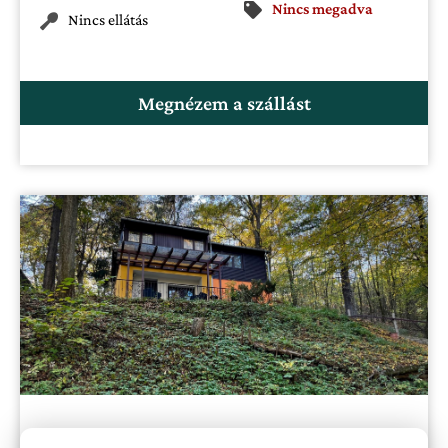
Nincs megadva
Nincs ellátás
Megnézem a szállást
Irma-forrás Vendégházak Verőce