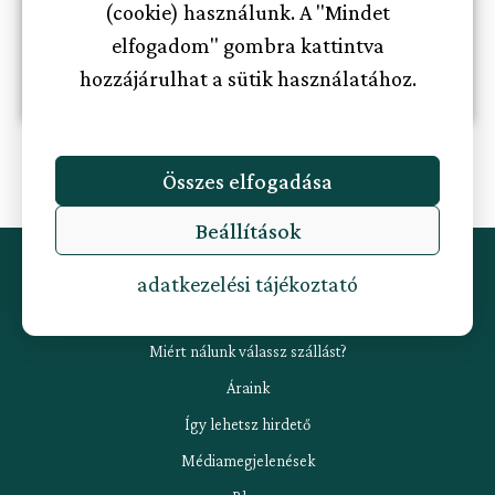
(cookie) használunk. A "Mindet
elfogadom" gombra kattintva
Regisztráció
hozzájárulhat a sütik használatához.
Összes elfogadása
Beállítások
Információk
adatkezelési tájékoztató
Miért nálunk válassz szállást?
Áraink
Így lehetsz hirdető
Médiamegjelenések