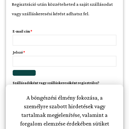
Regisztráció után közzéteheted a saját szállásodat
vagy szálláskeresési kérést adhatsz fel.
E-mail cím
*
Jelszó
*
Szállásadóként vagy szálláskeresőként regisztrálsz?
A böngészési élmény fokozása, a
személyre szabott hirdetések vagy
Feliratkozom a hírlevelekre
tartalmak megjelenítése, valamint a
Adatkezelési
A regisztrációval elfogadod az
forgalom elemzése érdekében sütiket
tájékoztató
t.