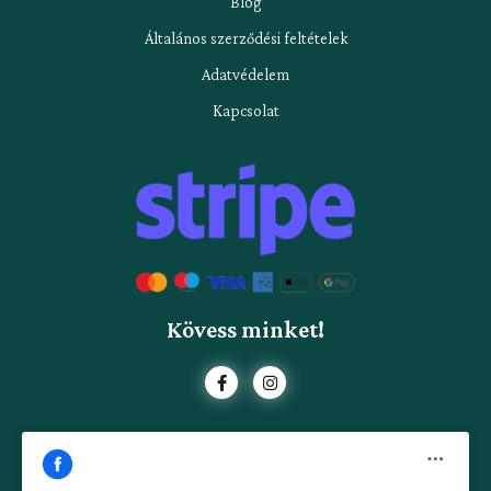
Blog
Általános szerződési feltételek
Adatvédelem
Kapcsolat
Kövess minket!
F
I
a
n
c
s
e
t
b
a
o
g
o
r
k
a