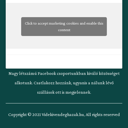
-
m
f
Click to accept marketing cookies and enable this
content
Nagy létszámú Facebook csoportunkban kiváló közösséget
alkotunk. Csatlakozz hozzánk, ugyanis a nálunk lévő
szállások ott is megjelennek.
Copyright © 2021 Videkivendeghazak.hu, All rights reserved