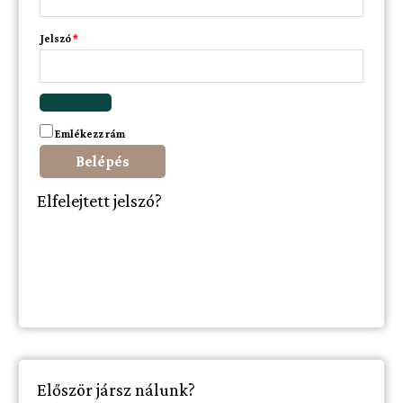
Jelszó
*
Emlékezz rám
Belépés
Elfelejtett jelszó?
Először jársz nálunk?