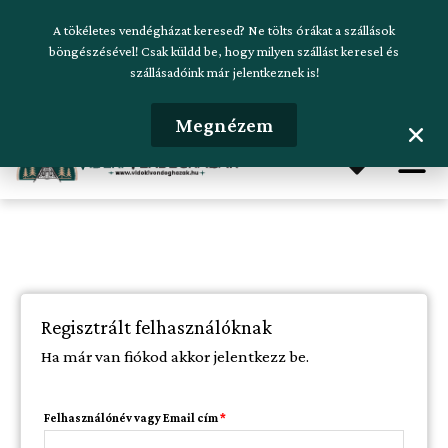
Skip
Szálláskeresés beküldése
A tökéletes vendégházat keresed? Ne tölts órákat a szállások
to
böngészésével! Csak küldd be, hogy milyen szállást keresel és
szállásadóink már jelentkeznek is!
content
Hirdetésfeladás
Megnézem
Me
Kötelező
Kötelező
Kötelező
Kötelező
Regisztrált felhasználóknak
Ha már van fiókod akkor jelentkezz be.
Felhasználónév vagy Email cím
*