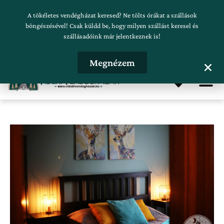
Skip
Szálláskeresés beküldése
A tökéletes vendégházat keresed? Ne tölts órákat a szállások
to
böngészésével! Csak küldd be, hogy milyen szállást keresel és
szállásadóink már jelentkeznek is!
content
Hirdetésfeladás
Megnézem
Me