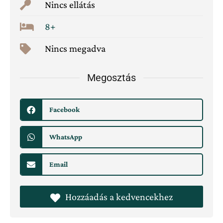
Nincs ellátás
8+
Nincs megadva
Megosztás
Facebook
WhatsApp
Email
Hozzáadás a kedvencekhez