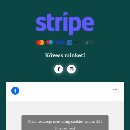
Kövess minket!
F
I
a
n
c
s
e
t
b
a
o
g
o
r
k
a
-
m
f
Click to accept marketing cookies and enable
this content