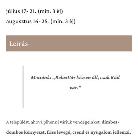
július 17- 21. (min. 3 èj)
augusztus 16- 25. (min. 3 èj)
Leírás
Mottónk: „RelaxVár készen áll, csak Rád
vár.”
A települést, ahová pihenni várjuk vendégeinket,
dimbes-
dombos környezet, friss levegő, csend és nyugalom jellemzi.