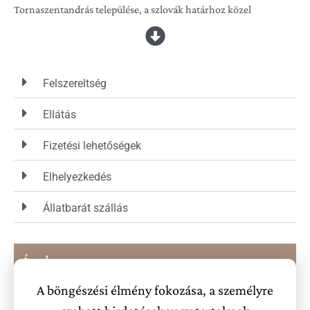
Tornaszentandrás települése, a szlovák határhoz közel
helyezkedik el, mindössze néhány percre a határtól.
Ideális választás lehet mindazok számára, akik szívesen
Felszereltség
pihennének
távol a város zajától, friss levegőre,
Ellátás
környezetváltozásra vágynak.
A
„falusi élet”
megtapasztalásában lehet részük a hozzánk érkezőknek.
Fizetési lehetőségek
Elhelyezkedés
RelaxVár
, családi kézben működő vendégház.
Vendégházunk 6
Állatbarát szállás
szobás, 12 férőhelyes, továbbá pótágyak lehetősége adott.
Igyekeztünk otthonosan berendezni a házat, hogy a hozzánk
Árak
érkezők komfortosan érezzék magukat. Fontosnak tartjuk
A böngészési élmény fokozása, a személyre
kiemelni, hogy minden szoba egyedi stílusú, különböznek