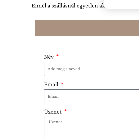
Ennél a szállásnál egyetlen akciós ajánlat s
Minden adott egy felejthetetlen vízi élményhez! 🌊
Wellness és Természet
💦
Privát jakuzzi a Balaton-parton –
Élvezd a luxus 
Név
dban
🔥
Grillezés és bográcsozás
– Tökéletes esti program 
Email
bográcsozó helyünkön vagy nagyméretű gázgrillünkö
🚴‍♂️
Biciklizés a Balaton-parton
– Fedezd fel két keré
Üzenet
túra- vgy elektromos kerékpárok bérelhetők nagy men
🌿
Itt minden Rólatok szól – foglalj most, és tapas