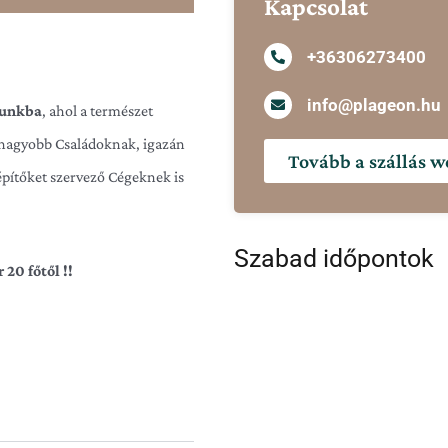
Kapcsolat
+36306273400
info@plageon.hu
zunkba
, ahol a természet
 nagyobb Családoknak, igazán
Tovább a szállás w
építőket szervező Cégeknek is
Szabad időpontok
 20 főtől !!
et Siófok Ezüstpartján, több
n! Amiben többek vagyunk