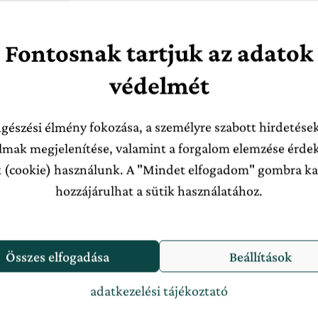
ra, ahol a természet része
Fontosnak tartjuk az adatok
00000 Ft/éj-től
nk Nespresso kávéfőzőket, PI-
védelmét
akat és rugalmasan állunk
gészési élmény fokozása, a személyre szabott hirdetése
almak megjelenítése, valamint a forgalom elemzése érde
00000 Ft/éj-től
t (cookie) használunk. A "Mindet elfogadom" gombra ka
hozzájárulhat a sütik használatához.
Nincs megadva
zi sportokat
Nincs megadva
Összes elfogadása
Beállítások
ozva
adatkezelési tájékoztató
at a közelünkben található