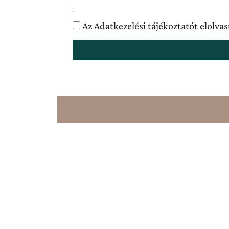
kikapcsolódás élményét
Az Adatkezelési tájékoztatót elolv
PLAGE-ON Balaton**** – Gyere le a partra!