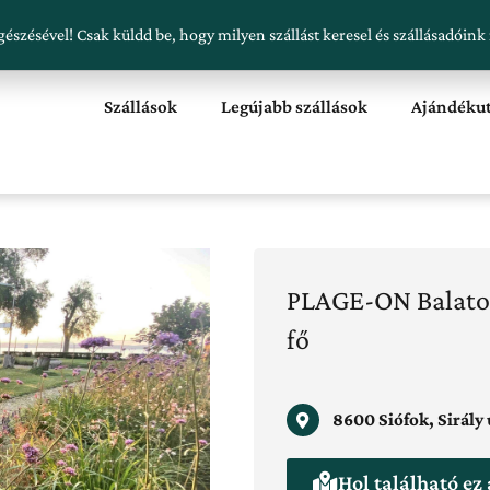
észésével! Csak küldd be, hogy milyen szállást keresel és szállásadóink
Szállások
Legújabb szállások
Ajándéku
PLAGE-ON Balaton
fő
8600 Siófok, Sirály 
Hol található ez 