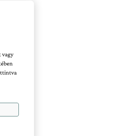
k vagy
kében
ttintva