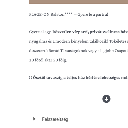
PLAGE-ON Balaton**** – Gyere le a partra!
Gyere el egy
közvetlen vízparti, privát wellness há
nyugalma és a modern kényelem találkozik! Tökéletes
összetartó Baráti Társaságoknak vagy a legjobb Csapat
20 főtől akár 50 főig.
!! Ősztől tavaszig a teljes ház bérlése lehetséges már
Vendégházunk négycsillagos minősítéssel vár Bennetek
mint 3000 négyzetméter zárt, Balaton-parti területe
másoknál:
Felszereltség