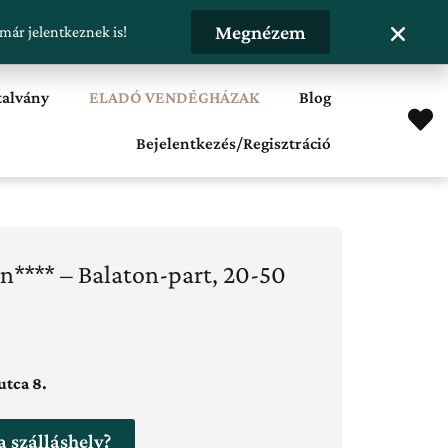
Megnézem
Hirdetésfeladás
 már jelentkeznek is!
talvány
ELADÓ VENDÉGHÁZAK
Blog
Bejelentkezés/Regisztráció
**** – Balaton-part, 20-50
utca 8.
a szálláshely?