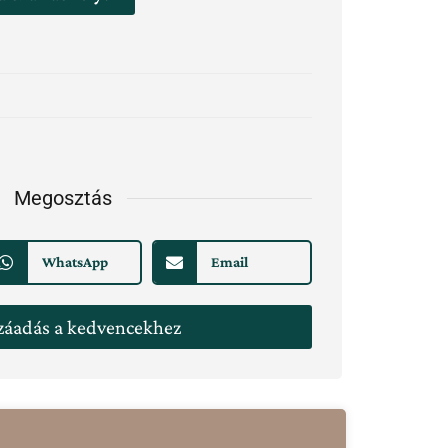
Megosztás
WhatsApp
Email
záadás a kedvencekhez