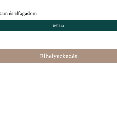
astam és elfogadom
Küldés
Elhelyezkedés