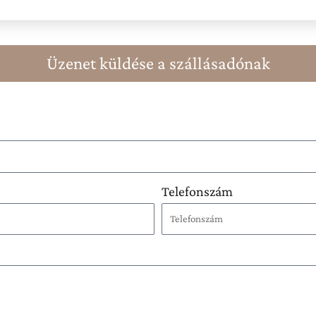
incs
Üzenet küldése a szállásadónak
pihenést saját 7 fős jakuzzi-
a szabadban, fatüzelésű
Telefonszám
n
ken a környéket, a közelben
nyiségben is
ztald meg a balatoni