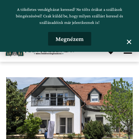
Skip
Szálláskeresés beküldése
A tökéletes vendégházat keresed? Ne tölts órákat a szállások
to
böngészésével! Csak küldd be, hogy milyen szállást keresel és
szállásadóink már jelentkeznek is!
content
Hirdetésfeladás
Megnézem
Me