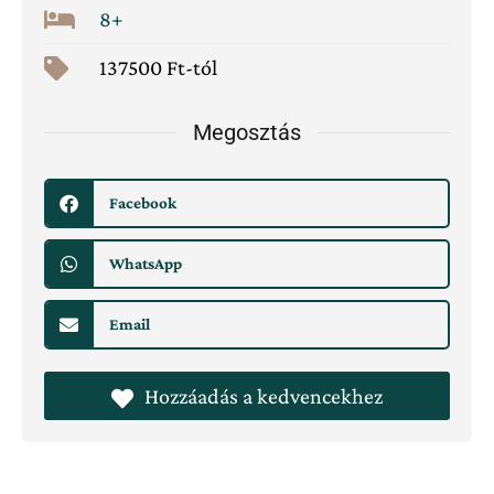
8+
137500 Ft-tól
Megosztás
Facebook
WhatsApp
Email
Hozzáadás a kedvencekhez