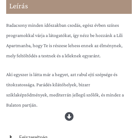
Leírás
Badacsony minden időszakban csodás, egész évben színes
programokkal várja a látogatókat, így nézz be hozzánk a Lili
Apartmanba, hogy Te is részese lehess ennek az élménynek,
mely feltöltődés a testnek és a léleknek egyaránt.
Aki egyszer is látta már a hegyet, azt rabul ejti szépsége és
titokzatossága. Parádés kilátóhelyek, bizarr
sziklaképződmények, mediterrán jellegű szőlők, és mindez a
Balaton partján.
És ha már itt vagy akkor ne hagyd ki a környező tanúhegyek
adta remek kirándulási lehetőségeket se és nem beszélve a
Felszereltség