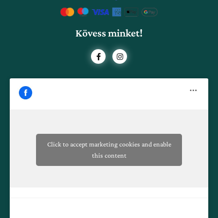
Kövess minket!
F
I
a
n
c
s
e
t
b
a
o
g
o
r
k
a
-
m
f
Click to accept marketing cookies and enable
this content