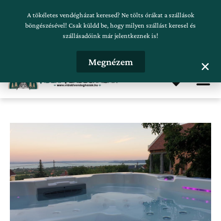
Skip
Szálláskeresés beküldése
A tökéletes vendégházat keresed? Ne tölts órákat a szállások
to
böngészésével! Csak küldd be, hogy milyen szállást keresel és
szállásadóink már jelentkeznek is!
content
Hirdetésfeladás
Megnézem
Me