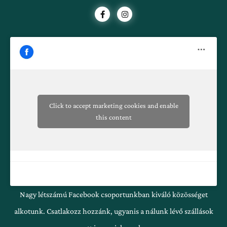
F
I
a
n
c
s
e
t
b
a
o
g
o
r
k
a
-
m
f
Click to accept marketing cookies and enable
this content
Nagy létszámú Facebook csoportunkban kiváló közösséget
alkotunk. Csatlakozz hozzánk, ugyanis a nálunk lévő szállások