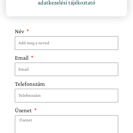
élvezze a nálunk töltött időt!🥰
adatkezelési tájékoztató
Üzenet küldése a szállásadónak
A feltüntetett árak tájékoztató jellegűek, alapárak, két főre
vonatkozóan. A tényleges ár függ a létszámtól és az időszaktól.
Név
Email
Telefonszám
Üzenet