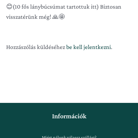
😊(10 fős lánybúcsúmat tartottuk itt) Biztosan
visszatérünk még! 🙏🤩
Hozzászólás küldéséhez
be kell jelentkezni
.
Információk
Miért nálunk válassz szállást?