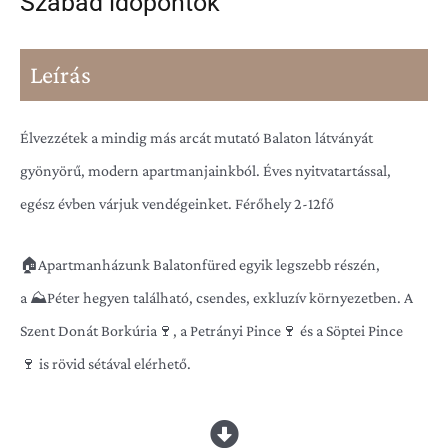
Szabad időpontok
Leírás
Élvezzétek a mindig más arcát mutató Balaton látványát
gyönyörű, modern apartmanjainkból. Éves nyitvatartással,
egész évben várjuk vendégeinket. Férőhely 2-12fő
🏠Apartmanházunk Balatonfüred egyik legszebb részén,
a ⛰Péter hegyen található, csendes, exkluzív környezetben. A
Szent Donát Borkúria🍷, a Petrányi Pince🍷 és a Söptei Pince
🍷 is rövid sétával elérhető.
📅 Vannak még szabad időpontjaink, érdeklődj bátran😉