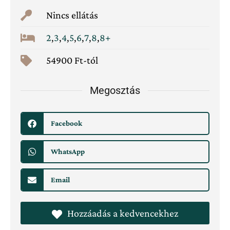
Nincs ellátás
2
,
3
,
4
,
5
,
6
,
7
,
8
,
8+
54900 Ft-tól
Megosztás
Facebook
WhatsApp
Email
Hozzáadás a kedvencekhez