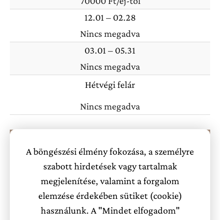
70000 Ft/éj-től
12.01 – 02.28
Nincs megadva
03.01 – 05.31
Nincs megadva
Hétvégi felár
Nincs megadva
Akciós ajánlatok
A böngészési élmény fokozása, a személyre
szabott hirdetések vagy tartalmak
Üdvözlünk a Kistölgy Vendégházban!
megjelenítése, valamint a forgalom
elemzése érdekében sütiket (cookie)
A ház
egyedi kialakítású
részben kézzel készül
használunk. A "Mindet elfogadom"
bútorokkal. Hatalmas ablakainak köszönhetően
mindig