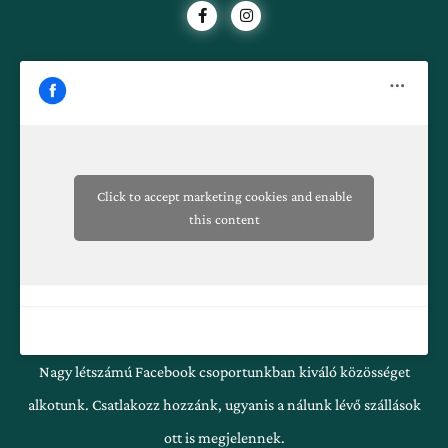
F
I
a
n
c
s
e
t
b
a
o
g
o
r
k
a
-
m
f
Click to accept marketing cookies and enable
this content
Nagy létszámú Facebook csoportunkban kiváló közösséget
alkotunk. Csatlakozz hozzánk, ugyanis a nálunk lévő szállások
ott is megjelennek.