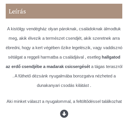
Leírás
A kistölgy vendégház olyan pároknak, családoknak álmodtuk
meg, akik élvezik a természet csendjét, akik szeretnek arra
ébredni, hogy a kert végében őzike legelészik, vagy vaddisznó
sétálgat a reggeli harmatba a családjával , esetleg
hallgatod
az erdő csendjébe a madarak csicsergését
a tágas teraszról
. A fűthető dézsánk nyugalmába borozgatva nézheted a
dunakanyari csodás kilátást .
Aki minket választ a nyugalommal, a feltöltődéssel találkozhat
távol a lakóövezettől, ahol nincsenek szomszédok, nincsen
kerítés és így még közelebb érezheted magad a