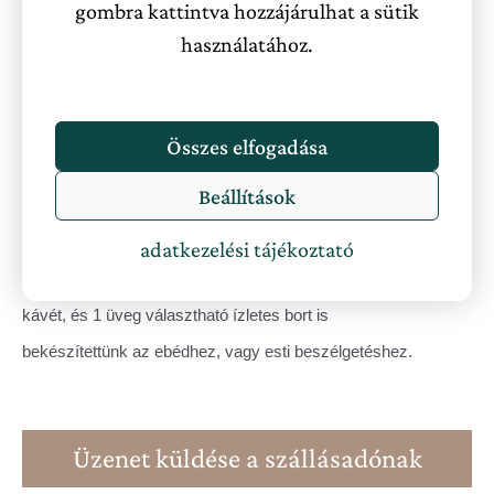
gombra kattintva hozzájárulhat a sütik
világos
. Nagy hangsúlyt fektettünk az
igényes
használatához.
berendezésre
, igyekeztünk mindent úgy kialakítani,
hogy otthon érezd magad.
Összes elfogadása
A galérián franciaágy, míg a földszinten kényelmes,
Beállítások
kinyitható 2 fős kanapé várja a vendégeket. A klímának
köszönhetően nem kell tartani a hőségtől az emeleten
adatkezelési tájékoztató
sem. A konyhában az alapfűszerek mellé, frissen őrölt
kávét, és 1 üveg választható ízletes bort is
bekészítettünk az ebédhez, vagy esti beszélgetéshez.
Üzenet küldése a szállásadónak