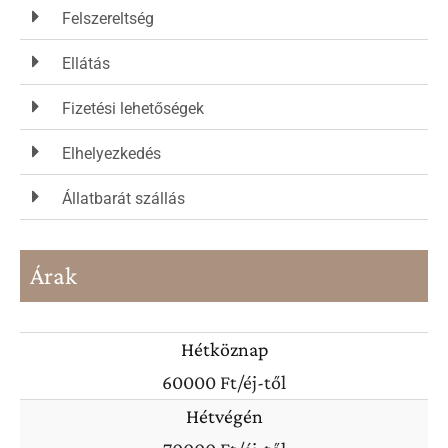
természethez a fák ölelésébe található kis házunkba. Itt az
Felszereltség
ember igazán szabadnak érezheti magát úgy, hogy közben
Ellátás
mégis minden elérhető távolságban van.
Fizetési lehetőségek
Reméljük az itt töltött idő igazán felejthetetlen élmény lesz
Elhelyezkedés
számotokra és vissza várunk benneteket.
Marcsi és Zoli
Állatbarát szállás
Árak
Hétköznap
60000 Ft/éj-től
Hétvégén