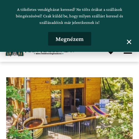
Skip
Szálláskeresés beküldése
A tökéletes vendégházat keresed? Ne tölts órákat a szállások
to
böngészésével! Csak küldd be, hogy milyen szállást keresel és
szállásadóink már jelentkeznek is!
content
Hirdetésfeladás
Megnézem
Me