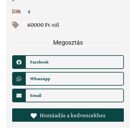
4
60000 Ft-tól
Megosztás
Facebook
WhatsApp
Email
Hozzáadás a kedvencekhez