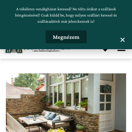
Skip
Szálláskeresés beküldése
A tökéletes vendégházat keresed? Ne tölts órákat a szállások
to
böngészésével! Csak küldd be, hogy milyen szállást keresel és
szállásadóink már jelentkeznek is!
content
Hirdetésfeladás
Megnézem
Me