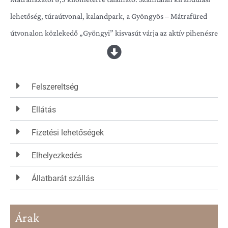
lehetőség, túraútvonal, kalandpark, a Gyöngyös – Mátrafüred
útvonalon közlekedő „Gyöngyi” kisvasút várja az aktív pihenésre
vágyókat. Az év minden szakában élvezetes, tartalmas
kikapcsolódást biztosít a csodás táj.
Felszereltség
Csendes, nyugodt környezetben, hatalmas fenyőfák árnyékában
Ellátás
húzódik meg a valóban kék, teljesen felújított, minden igényt
kielégítő lak, amely 2021 augusztusától nyitja meg kapuját a
Fizetési lehetőségek
pihenni vágyók előtt.
Elhelyezkedés
Állatbarát szállás
Két hálószoba, egy konyha – nappali, fürdőszoba, a test és lélek
megújulását szolgáló 4-6 fős finn szauna, kültéri fűtött
dézsafürdő várja kedves vendégeinket.
Árak