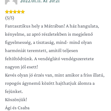
2022.01.11. AT 20:21
(5/5)
Fantasztikus hely a Mátrában! A ház hangulata,
kényelme, az apró részletekben is megjelenő
figyelmesség, a tisztaság, mind- mind olyan
harmóniát teremtett, amitől teljesen
feltöltődtünk. A vendéglátó vendégszeretete
nagyon jól esett!
Kevés olyan jó érzés van, mint amikor a friss illatú,
ropogós ágynemű között hajthatjuk álomra a
fejünket.
Köszönjük!
Ági és Csaba