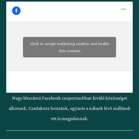
b
a
o
g
o
r
k
a
-
m
f
Click to accept marketing cookies and enable
this content
Nagy létszámú Facebook csoportunkban kiváló közösséget
alkotunk. Csatlakozz hozzánk, ugyanis a nálunk lévő szállások
ott is megjelennek.