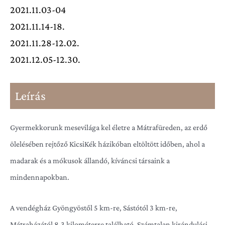
2021.11.03-04
2021.11.14-18.
2021.11.28-12.02.
2021.12.05-12.30.
Leírás
Gyermekkorunk mesevilága kel életre a Mátrafüreden, az erdő
ölelésében rejtőző KicsiKék házikóban eltöltött időben, ahol a
madarak és a mókusok állandó, kíváncsi társaink a
mindennapokban.
A vendégház Gyöngyöstől 5 km-re, Sástótól 3 km-re,
Mátraházától 8,3 kilométerre található. Számtalan kirándulási