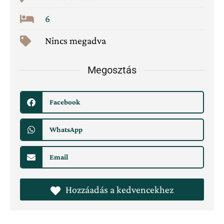
6
Nincs megadva
Megosztás
Facebook
WhatsApp
Email
Hozzáadás a kedvencekhez