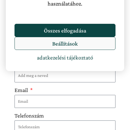
használatához.
Ennél a szállásnál egyetlen akciós ajánlat sincs
Összes elfogadása
Üzenet küldése a szállásadónak
Beállítások
adatkezelési tájékoztató
Név
Email
Telefonszám