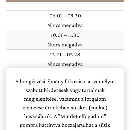
Szabadtéri bográcsozásra, szalonnasütésre az udvaron
06.01 – 09.30
kialakított tűzrakó-bográcsozó helyen van lehetőség.
Nincs megadva
10.01 – 11.30
Parkolás az utcán és az udvaron belül lehetséges. Wifi, tv,
Nincs megadva
könyvek, társasjátékok állnak az Önök rendelkezésére.
12.01 – 02.28
Nincs megadva
Kisállatbarát szállásként működünk.
03.01 – 05.31
A böngészési élmény fokozása, a személyre
Nincs megadva
szabott hirdetések vagy tartalmak
Hétvégi felár
megjelenítése, valamint a forgalom
Nincs megadva
elemzése érdekében sütiket (cookie)
használunk. A "Mindet elfogadom"
gombra kattintva hozzájárulhat a sütik
Akciós ajánlatok