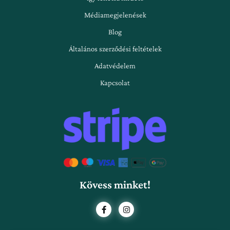
Médiamegjelenések
Blog
Általános szerződési feltételek
Adatvédelem
Kapcsolat
Kövess minket!
F
I
a
n
c
s
e
t