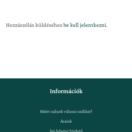
Hozzászólás küldéséhez
be kell jelentkezni
.
Információk
Miért nálunk válassz szállást?
Áraink
Így lehetsz hirdető