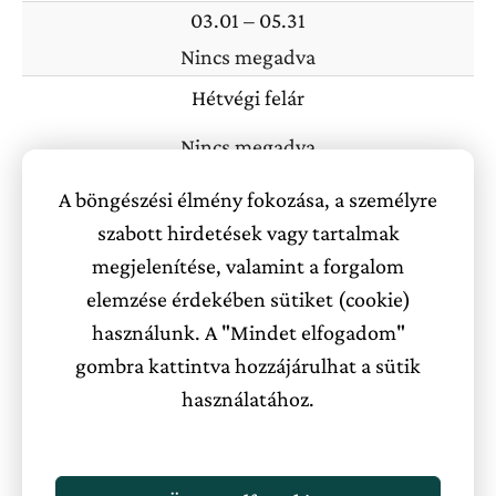
03.01 – 05.31
Nincs megadva
Hétvégi felár
Nincs megadva
A böngészési élmény fokozása, a személyre
Akciós ajánlatok
szabott hirdetések vagy tartalmak
megjelenítése, valamint a forgalom
ÁRAK : 2023
elemzése érdekében sütiket (cookie)
használunk. A "Mindet elfogadom"
Alapvetően minimum 2 éjszakás foglalásokat
gombra kattintva hozzájárulhat a sütik
fogadunk
használatához.
( 1 éjszakára 20 % felárral foglalható )
1 fő esetén 15.000 Ft /ház/éj