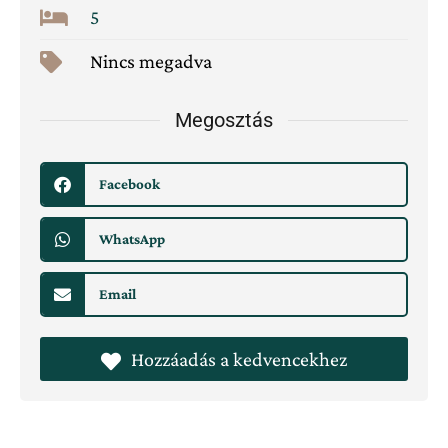
5
Nincs megadva
Megosztás
Facebook
WhatsApp
Email
Hozzáadás a kedvencekhez