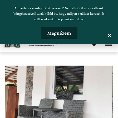
Skip
Szálláskeresés beküldése
A tökéletes vendégházat keresed? Ne tölts órákat a szállások
to
böngészésével! Csak küldd be, hogy milyen szállást keresel és
szállásadóink már jelentkeznek is!
content
Hirdetésfeladás
Megnézem
Me