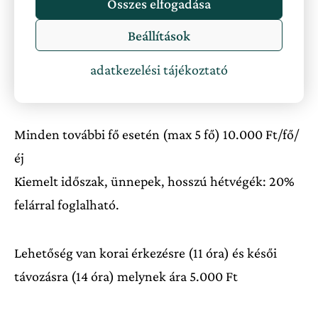
Összes elfogadása
2 fő esetén 25.000 Ft /ház/éj
Beállítások
Gyermekek számára 50% kedvezményt
adatkezelési tájékoztató
biztosítunk!
Minden további fő esetén (max 5 fő) 10.000 Ft/fő/
éj
Kiemelt időszak, ünnepek, hosszú hétvégék: 20%
felárral foglalható.
Lehetőség van korai érkezésre (11 óra) és késői
távozásra (14 óra) melynek ára 5.000 Ft