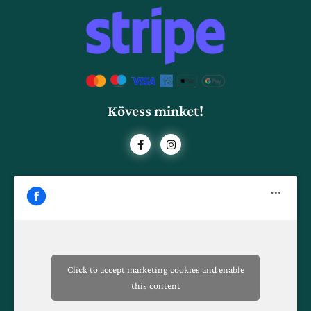
Kövess minket!
F
I
a
n
c
s
e
t
b
a
o
g
o
r
k
a
-
m
f
Click to accept marketing cookies and enable
this content