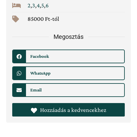
2
,
3
,
4
,
5
,
6
85000 Ft-tól
Megosztás
Facebook
WhatsApp
Email
Hozzáadás a kedvencekhez