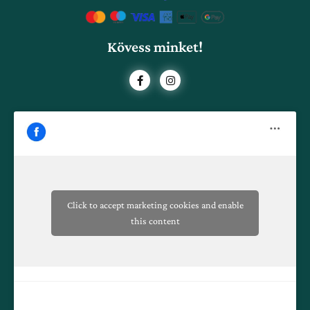
Kövess minket!
F
I
a
n
c
s
e
t
b
a
o
g
o
r
k
a
-
m
f
Click to accept marketing cookies and enable
this content