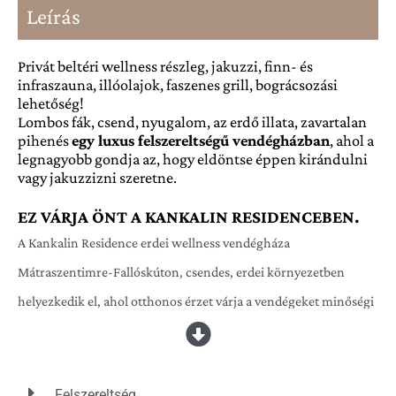
Leírás
Privát beltéri wellness részleg, jakuzzi, finn- és
infraszauna, illóolajok, faszenes grill, bográcsozási
lehetőség!
Lombos fák, csend, nyugalom, az erdő illata, zavartalan
pihenés
egy luxus felszereltségű vendégházban
, ahol a
legnagyobb gondja az, hogy eldöntse éppen kirándulni
vagy jakuzzizni szeretne.
EZ VÁRJA ÖNT A KANKALIN RESIDENCEBEN.
A Kankalin Residence erdei wellness vendégháza
Mátraszentimre-Fallóskúton, csendes, erdei környezetben
helyezkedik el, ahol otthonos érzet várja a vendégeket minőségi
környezetben. Foglaljon helyet az erdőre nyíló teraszon
hallgassa az erdei madarak énekét, ősszel a szarvasok bőgését.
Ha hűvösebb lenne az idő, akkor várja Önt a tágas nappali, és a
Felszereltség