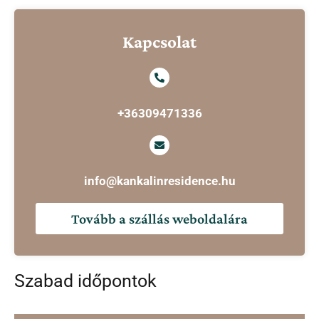
Kapcsolat
+36309471336
info@kankalinresidence.hu
Tovább a szállás weboldalára
Szabad időpontok