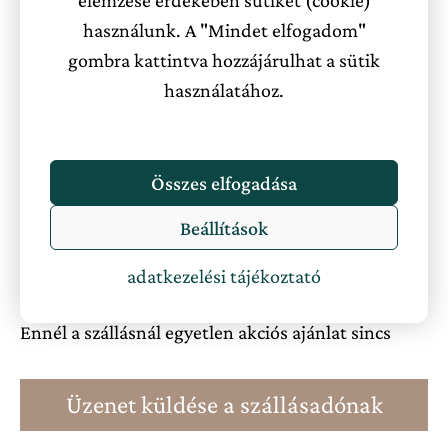
elemzése érdekében sütiket (cookie)
12.01 – 02.28
használunk. A "Mindet elfogadom"
Nincs megadva
gombra kattintva hozzájárulhat a sütik
03.01 – 05.31
használatához.
Nincs megadva
Hétvégi felár
Összes elfogadása
Nincs megadva
Beállítások
Akciós ajánlatok
adatkezelési tájékoztató
Ennél a szállásnál egyetlen akciós ajánlat sincs
Üzenet küldése a szállásadónak