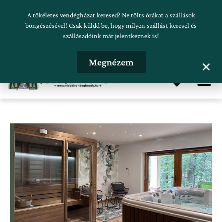
Skip
Szálláskeresés beküldése
A tökéletes vendégházat keresed? Ne tölts órákat a szállások
to
böngészésével! Csak küldd be, hogy milyen szállást keresel és
szállásadóink már jelentkeznek is!
content
Hirdetésfeladás
Megnézem
Me