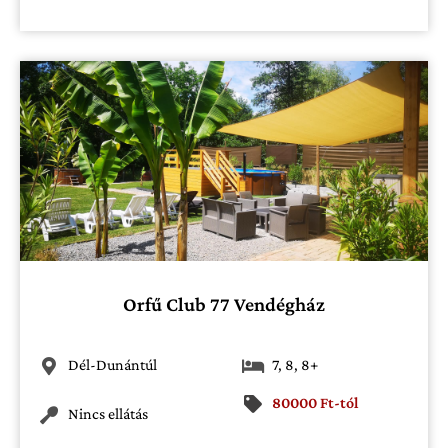
Orfű Club 77 Vendégház
Dél-Dunántúl
7
,
8
,
8+
80000 Ft-tól
Nincs ellátás