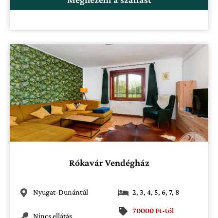
Rókavár Vendégház
Nyugat-Dunántúl
2
,
3
,
4
,
5
,
6
,
7
,
8
70000 Ft-tól
Nincs ellátás