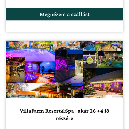
Megnézem a szállást
VillaFarm Resort&Spa | akár 26 +4 fő
részére