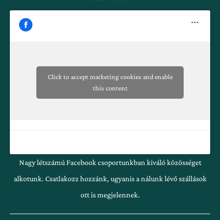
e
t
b
a
o
g
o
r
k
a
-
m
f
Click to accept marketing cookies and enable
this content
Nagy létszámú Facebook csoportunkban kiváló közösséget
alkotunk. Csatlakozz hozzánk, ugyanis a nálunk lévő szállások
ott is megjelennek.