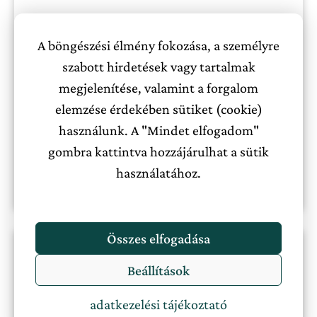
Zaira nyaraló
A böngészési élmény fokozása, a személyre
szabott hirdetések vagy tartalmak
Dél-Alföld
8
,
8+
megjelenítése, valamint a forgalom
130.000 Ft-tól
Nincs ellátás
elemzése érdekében sütiket (cookie)
használunk. A "Mindet elfogadom"
gombra kattintva hozzájárulhat a sütik
Megnézem a szállást
használatához.
Összes elfogadása
Beállítások
adatkezelési tájékoztató