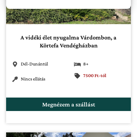
A vidéki élet nyugalma Várdombon, a
Körtefa Vendégházban
Dél-Dunántúl
8+
7500 Ft-tól
Nincs ellátás
Megnézem a szállást