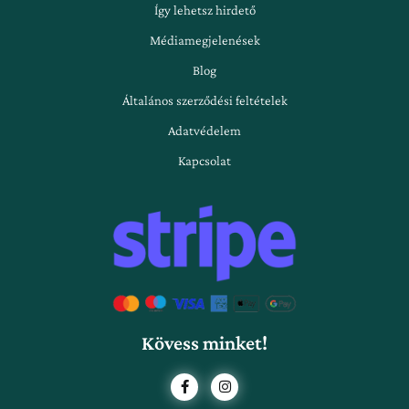
Így lehetsz hirdető
Médiamegjelenések
Blog
Általános szerződési feltételek
Adatvédelem
Kapcsolat
Kövess minket!
F
I
a
n
c
s