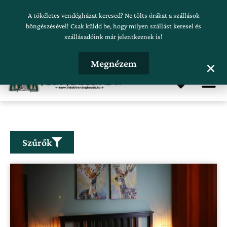
Skip
Szálláskeresés beküldése
A tökéletes vendégházat keresed? Ne tölts órákat a szállások
to
böngészésével! Csak küldd be, hogy milyen szállást keresel és
szállásadóink már jelentkeznek is!
content
Hirdetésfeladás
Megnézem
Me
Szűrők