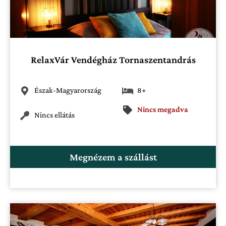
RelaxVár Vendégház Tornaszentandrás
Észak-Magyarország
8+
Nincs megadva
Nincs ellátás
Megnézem a szállást