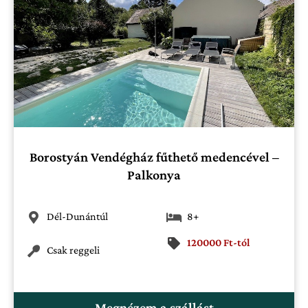
Borostyán Vendégház fűthető medencével –
Palkonya
Dél-Dunántúl
8+
120000 Ft-tól
Csak reggeli
Megnézem a szállást