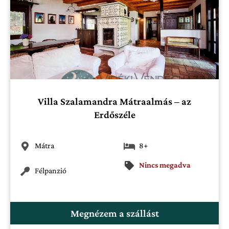
Villa Szalamandra Mátraalmás – az
Erdőszéle
Mátra
8+
Nincs megadva
Félpanzió
Megnézem a szállást