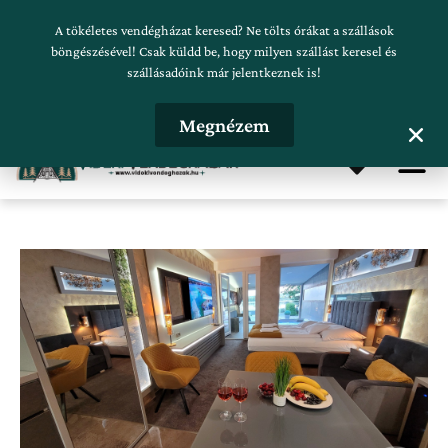
Skip
Szálláskeresés beküldése
A tökéletes vendégházat keresed? Ne tölts órákat a szállások
to
böngészésével! Csak küldd be, hogy milyen szállást keresel és
szállásadóink már jelentkeznek is!
content
Hirdetésfeladás
Megnézem
Me