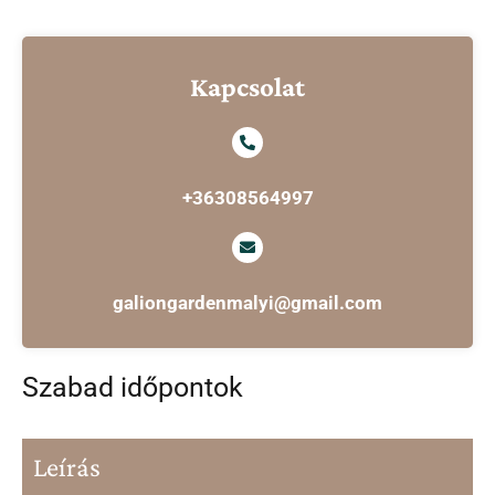
Kapcsolat
+36308564997
galiongardenmalyi@gmail.com
Szabad időpontok
Leírás