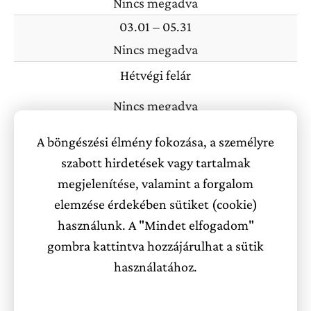
Nincs megadva
bejelentkezéshez.
03.01 – 05.31
Nincs megadva
Hétvégi felár
Nincs megadva
A böngészési élmény fokozása, a személyre
Akciós ajánlatok
szabott hirdetések vagy tartalmak
megjelenítése, valamint a forgalom
Ennél a szállásnál egyetlen akciós ajánlat sincs
elemzése érdekében sütiket (cookie)
használunk. A "Mindet elfogadom"
gombra kattintva hozzájárulhat a sütik
Üzenet küldése a szállásadónak
használatához.