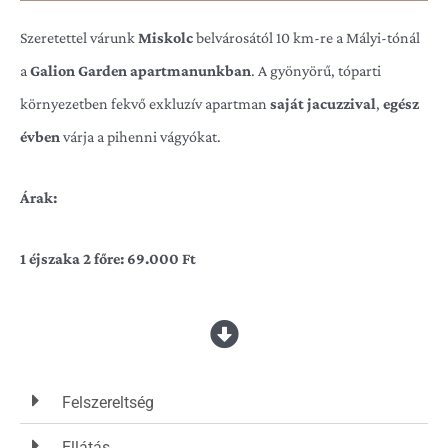
Szeretettel várunk
Miskolc
belvárosától 10 km-re a Mályi-tónál
a
Galion Garden apartmanunkban
. A gyönyörű, tóparti
környezetben fekvő exkluzív apartman
saját jacuzzival
,
egész
évben
várja a pihenni vágyókat.
Árak:
1 éjszaka 2 főre: 69.000 Ft
2 éjszaka
2 főre: 109.000 Ft
3 éjszaka 2 főre: 149.000 Ft
Felszereltség
A különleges kialakítású
klimatizált
szoba és a fűtött jacuzzi
Ellátás