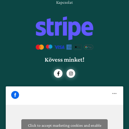
Kapcsolat
Kövess minket!
F
I
a
n
c
s
e
t
b
a
o
g
o
r
k
a
-
m
f
Click to accept marketing cookies and enable