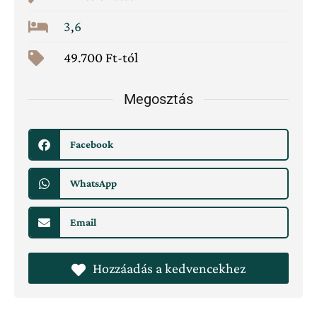
3
,
6
49.700 Ft-tól
Megosztás
Facebook
WhatsApp
Email
Hozzáadás a kedvencekhez