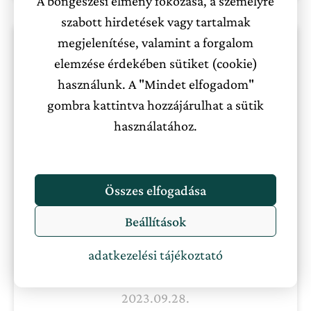
A böngészési élmény fokozása, a személyre
szabott hirdetések vagy tartalmak
megjelenítése, valamint a forgalom
elemzése érdekében sütiket (cookie)
használunk. A "Mindet elfogadom"
gombra kattintva hozzájárulhat a sütik
használatához.
Összes elfogadása
TOP 5 kutyabarát vidéki vendégház
Beállítások
ELOLVASOM
adatkezelési tájékoztató
2023.09.28.