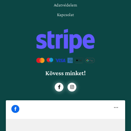
Adatvédelem
Kapcsolat
Kövess minket!
F
I
a
n
c
s
e
t
b
a
o
g
o
r
k
a
-
m
f