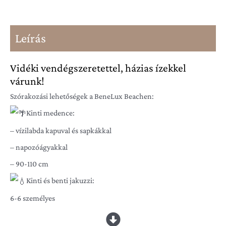
Leírás
Vidéki vendégszeretettel, házias ízekkel
várunk!
Szórakozási lehetőségek a BeneLux Beachen:
Kinti medence:
– vízilabda kapuval és sapkákkal
– napozóágyakkal
– 90-110 cm
Kinti és benti jakuzzi:
6-6 személyes
Kivilágított műfüves sportpálya: