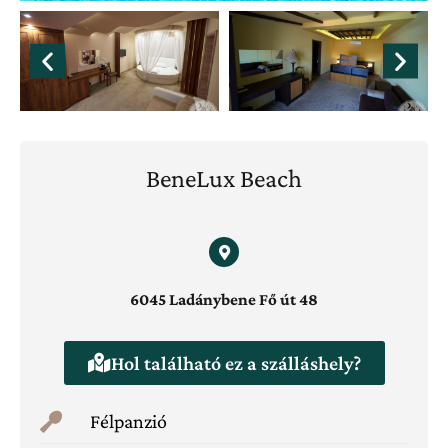
BeneLux Beach
6045 Ladánybene Fő út 48
Hol található ez a szálláshely?
Félpanzió