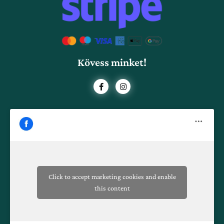
Kövess minket!
F
I
a
n
c
s
e
t
b
a
o
g
o
r
k
a
-
m
f
Click to accept marketing cookies and enable
this content