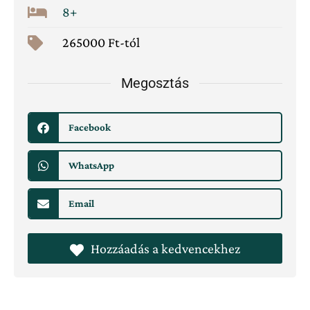
8+
265000 Ft-tól
Megosztás
Facebook
WhatsApp
Email
Hozzáadás a kedvencekhez