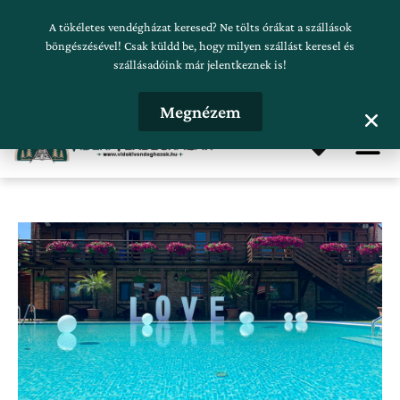
Skip
Szálláskeresés beküldése
A tökéletes vendégházat keresed? Ne tölts órákat a szállások
to
böngészésével! Csak küldd be, hogy milyen szállást keresel és
szállásadóink már jelentkeznek is!
content
Hirdetésfeladás
Megnézem
Me