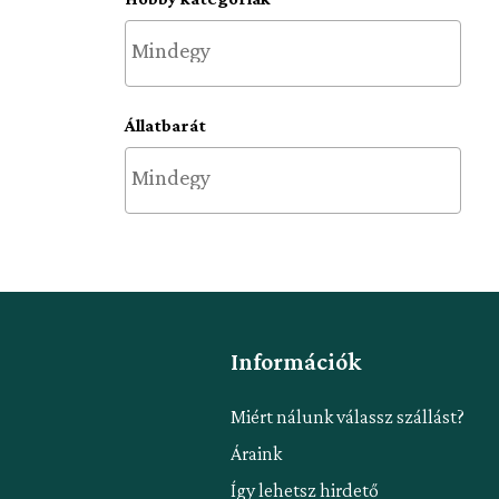
Állatbarát
Információk
Miért nálunk válassz szállást?
Áraink
Így lehetsz hirdető