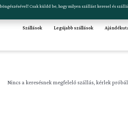
 böngészésével! Csak küldd be, hogy milyen szállást keresel és szál
e
Szállások
Legújabb szállások
Ajándékut
Nincs a keresésnek megfelelő szállás, kérlek próbá