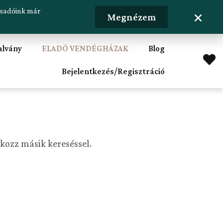
lásadóink már
Hirdetésfeladás
Megnézem
alvány
ELADÓ VENDÉGHÁZAK
Blog
Bejelentkezés/Regisztráció
lkozz másik kereséssel.