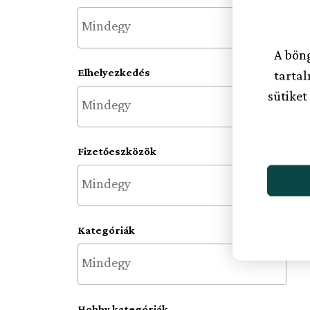
Észak-Magyarország
(43)
Közép-Dunántúl
(8)
A böng
Elhelyezkedés
Közép-Dunavidék
(1)
tarta
sütiket
Mátra
(25)
Nyugat-Dunántúl
(10)
Fizetőeszközök
Tisza-tó
(10)
Zemplén
(7)
Kategóriák
Hobby kategóriák