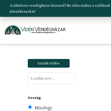
Skip
A tökéletes vendégházat keresed? Ne tölts órákat a szállások
Általunk kipróbált szállások
Szálláskeresés beküldés
to
jelentkeznek is!
content
Ország
Mindegy