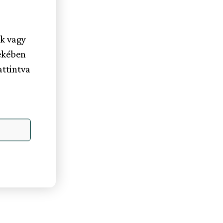
ek vagy
ekében
attintva