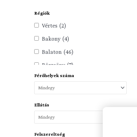
Régiók
Vértes
(2)
Bakony
(4)
Balaton
(46)
Börzsöny
(7)
Férőhelyek száma
Bükk
(14)
Dél-Alföld
(42)
Dél-Dunántúl
(18)
Ellátás
Dunakanyar
(26)
Észak-Alföld
(9)
Felszereltség