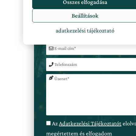
Összes elfogadása
Írd meg nekünk kérdéseide
Beállítások
Név
adatkezelési tájékoztató
Email
Telefon
Üzenet
Az
Adatkezelési Tájékoztatót
elolv
megértettem és elfogadom