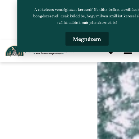
Skip
Szálláskeresés beküldése
A tökéletes vendégházat keresed? Ne tölts órákat a szálláso
to
böngészésével! Csak küldd be, hogy milyen szállást keresel é
szállásadóink már jelentkeznek is!
content
Hirdetésfeladás
Megnézem
Me