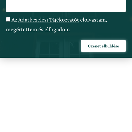
Az
Adatkezelési Tájékoztatót
elolvastam,
megértettem és elfogadom
Üzenet elküldése
Információk
Miért nálunk válassz szállást?
Áraink