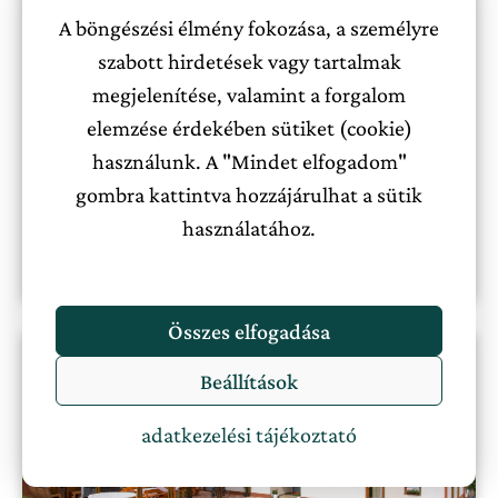
Magnólia Vendégház Nagykanizsa
A böngészési élmény fokozása, a személyre
szabott hirdetések vagy tartalmak
Nyugat-Dunántúl
8+
megjelenítése, valamint a forgalom
elemzése érdekében sütiket (cookie)
99000 Ft-tól
Nincs ellátás
használunk. A "Mindet elfogadom"
gombra kattintva hozzájárulhat a sütik
használatához.
Megnézem a szállást
Összes elfogadása
Beállítások
adatkezelési tájékoztató