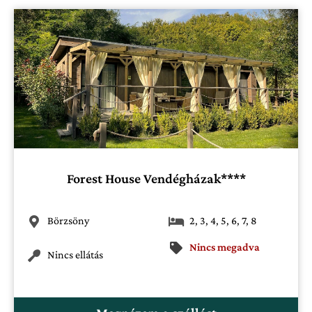
Forest House Vendégházak****
Börzsöny
2
,
3
,
4
,
5
,
6
,
7
,
8
Nincs megadva
Nincs ellátás