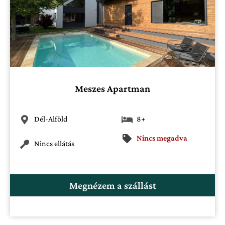
Meszes Apartman
Dél-Alföld
8+
Nincs megadva
Nincs ellátás
Megnézem a szállást