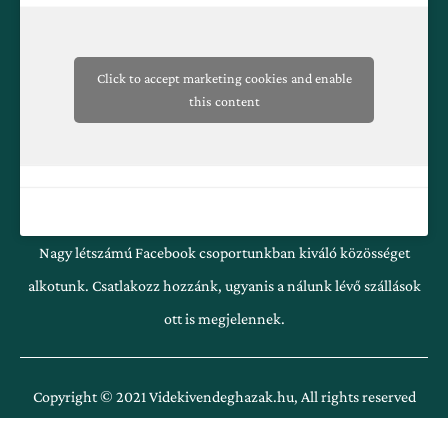
-
m
f
Click to accept marketing cookies and enable
this content
Nagy létszámú Facebook csoportunkban kiváló közösséget
alkotunk. Csatlakozz hozzánk, ugyanis a nálunk lévő szállások
ott is megjelennek.
Copyright © 2021 Videkivendeghazak.hu, All rights reserved