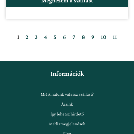
Megnézem a szállást
1
2
3
4
5
6
7
8
9
10
11
Információk
Miért nálunk válassz szállást?
Áraink
Így lehetsz hirdető
Médiamegjelenések
Blog