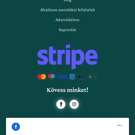
Általános szerződési feltételek
Adatvédelem
Kapcsolat
Kövess minket!
F
I
a
n
c
s
e
t
b
a
o
g
o
r
k
a