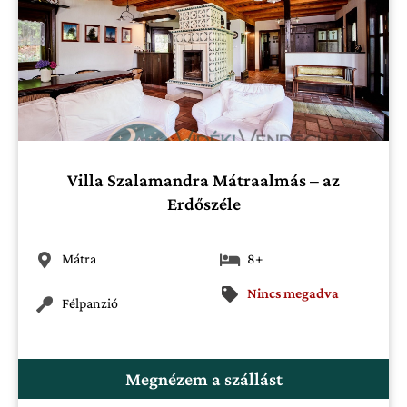
Villa Szalamandra Mátraalmás – az
Erdőszéle
Mátra
8+
Nincs megadva
Félpanzió
Megnézem a szállást