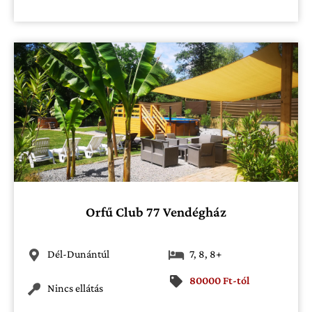
Orfű Club 77 Vendégház
Dél-Dunántúl
7
,
8
,
8+
80000 Ft-tól
Nincs ellátás