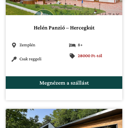
Helén Panzió – Hercegkút
Zemplén
8+
28000 Ft-tól
Csak reggeli
Megnézem a szállást