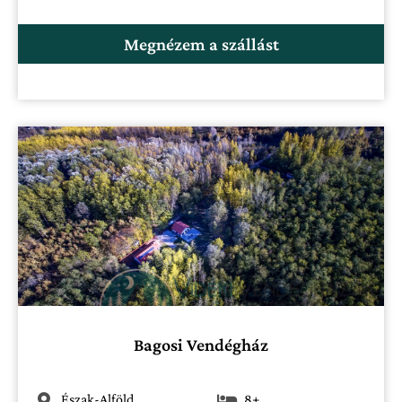
Megnézem a szállást
Bagosi Vendégház
Észak-Alföld
8+