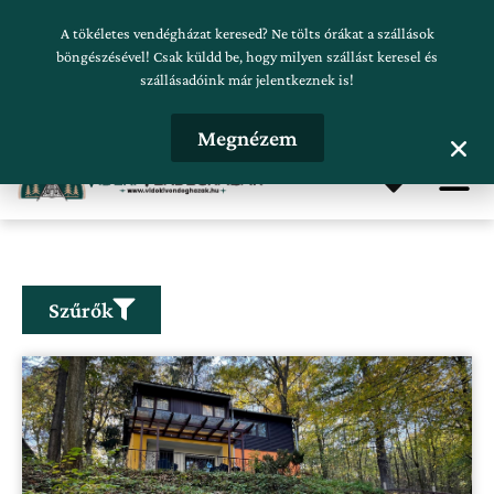
Skip
Szálláskeresés beküldése
A tökéletes vendégházat keresed? Ne tölts órákat a szállások
to
böngészésével! Csak küldd be, hogy milyen szállást keresel és
szállásadóink már jelentkeznek is!
content
Hirdetésfeladás
Megnézem
Me
Szűrők