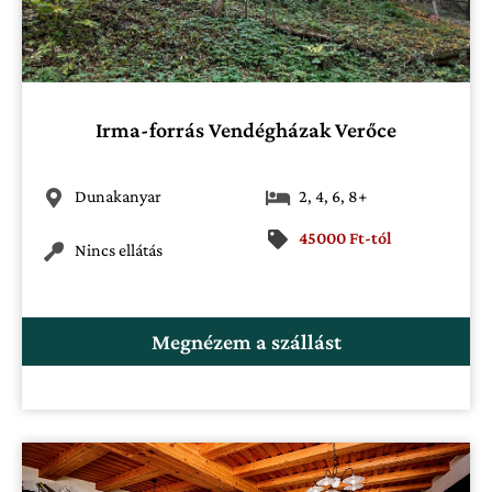
Irma-forrás Vendégházak Verőce
Dunakanyar
2
,
4
,
6
,
8+
45000 Ft-tól
Nincs ellátás
Megnézem a szállást