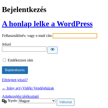
Bejelentkezés
A honlap lelke a WordPress
Felhasználónév, vagy e-mail cím
Jelszó
Emlékezzen rám
Elfelejtett jelszó?
← Irány a(z) Vidéki Vendégházak
Adatkezelési tájékoztató
Nyelv