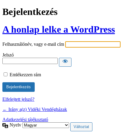
Bejelentkezés
A honlap lelke a WordPress
Felhasználónév, vagy e-mail cím
Jelszó
Emlékezzen rám
Elfelejtett jelszó?
← Irány a(z) Vidéki Vendégházak
Adatkezelési tájékoztató
Nyelv