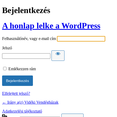
Bejelentkezés
A honlap lelke a WordPress
Felhasználónév, vagy e-mail cím
Jelszó
Emlékezzen rám
Elfelejtett jelszó?
← Irány a(z) Vidéki Vendégházak
Adatkezelési tájékoztató