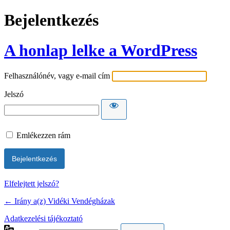
Bejelentkezés
A honlap lelke a WordPress
Felhasználónév, vagy e-mail cím
Jelszó
Emlékezzen rám
Elfelejtett jelszó?
← Irány a(z) Vidéki Vendégházak
Adatkezelési tájékoztató