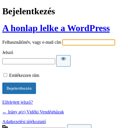
Bejelentkezés
A honlap lelke a WordPress
Felhasználónév, vagy e-mail cím
Jelszó
Emlékezzen rám
Elfelejtett jelszó?
← Irány a(z) Vidéki Vendégházak
Adatkezelési tájékoztató